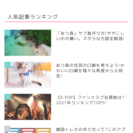
人気記事ランキング
1
「あつ森」サブ島作り方!ややこし
いのが嫌い。ズボラな方限定解説!
2
あつ森の住民の口癖を考えよう!か
わいい口癖を様々な角度から大研
究!
3
【K-POP】ファンクラブ会員数は?
2021年ランキングTOP5!
4
韓国トレカの作り方って?このアプ