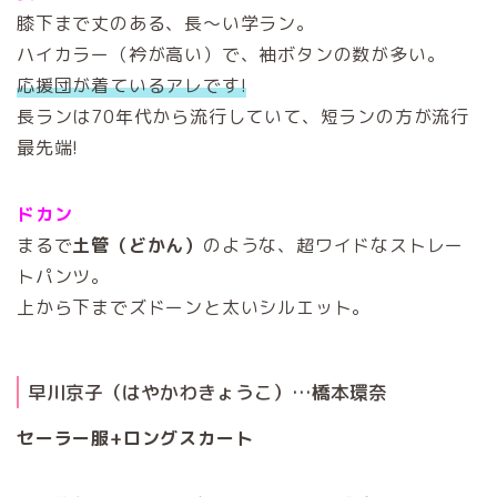
膝下まで丈のある、長〜い学ラン。
ハイカラー（衿が高い）で、袖ボタンの数が多い。
応援団が着ているアレです!
長ランは70年代から流行していて、短ランの方が流行
最先端!
ドカン
まるで
土管（どかん）
のような、超ワイドなストレー
トパンツ。
上から下までズドーンと太いシルエット。
早川京子（はやかわきょうこ）…橋本環奈
セーラー服+ロングスカート