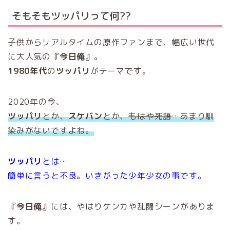
そもそもツッパリって何??
子供からリアルタイムの原作ファンまで、幅広い世代
に大人気の
『今日俺』
。
1980年代
の
ツッパリ
がテーマです。
2020年の今、
ツッパリ
とか、
スケバン
とか、
もはや死語
…あまり馴
染みがないですよね。
ツッパリ
とは…
簡単に言うと不良。いきがった少年少女の事です。
『今日俺』
には、やはりケンカや乱闘シーンがありま
す。