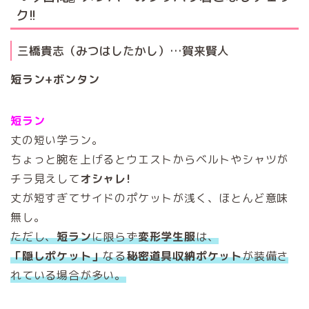
ク!!
三橋貴志（みつはしたかし）…賀来賢人
短ラン+ボンタン
短ラン
丈の短い学ラン。
ちょっと腕を上げるとウエストからベルトやシャツが
チラ見えして
オシャレ!
丈が短すぎてサイドのポケットが浅く、ほとんど意味
無し。
ただし、
短ラン
に限らず
変形学生服
は、
「隠しポケット」
なる
秘密道具収納ポケット
が装備さ
れている場合が多い。