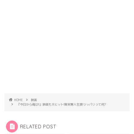
HOME
映画
『今日から俺は!!』映画も大ヒット!賀来賢人主演!ツッパリって何?
RELATED POST