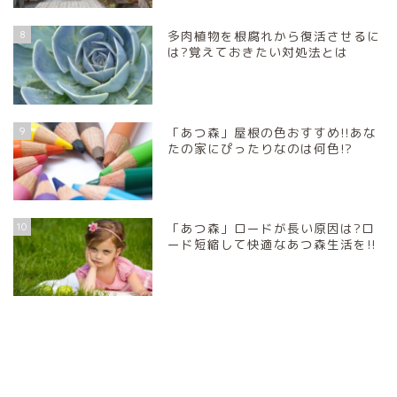
8
多肉植物を根腐れから復活させるに
は?覚えておきたい対処法とは
9
「あつ森」屋根の色おすすめ!!あな
たの家にぴったりなのは何色!?
10
「あつ森」ロードが長い原因は?ロ
ード短縮して快適なあつ森生活を!!