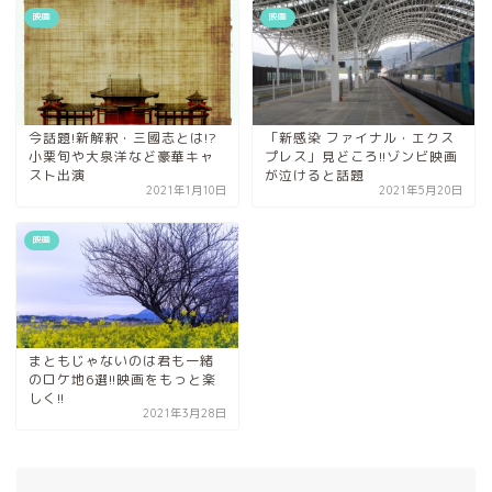
映画
映画
今話題!新解釈・三國志とは!?
「新感染 ファイナル・エクス
小栗旬や大泉洋など豪華キャ
プレス」見どころ!!ゾンビ映画
スト出演
が泣けると話題
2021年1月10日
2021年5月20日
映画
まともじゃないのは君も一緒
のロケ地6選!!映画をもっと楽
しく!!
2021年3月28日