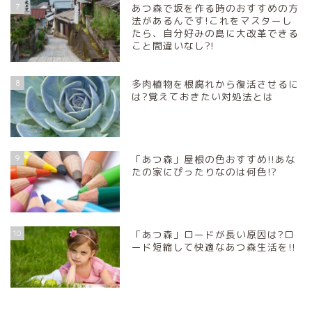
7
あつ森で坂を作る時のおすすめの方
法があるんです!これをマスターし
たら、自分好みの島に大改革できる
こと間違いなし?!
8
多肉植物を根腐れから復活させるに
は?覚えておきたい対処法とは
9
「あつ森」屋根の色おすすめ!!あな
たの家にぴったりなのは何色!?
10
「あつ森」ロードが長い原因は?ロ
ード短縮して快適なあつ森生活を!!