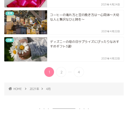
2021年4月24日
生活
コーヒーの淹れ方と豆の挽き方は一心同体〜大切
な人と贅沢なひと時を〜
2021年4月22日
行事
ディズニーの母の日サプライズにぴったりなおす
すめギフト3選!
2021年4月22日
...
1
2
4
HOME
2021年
4月