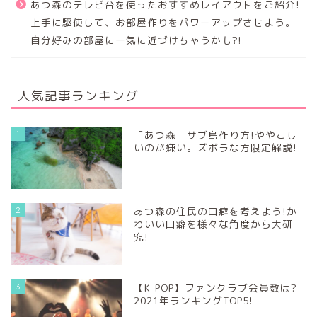
あつ森のテレビ台を使ったおすすめレイアウトをご紹介!
上手に駆使して、お部屋作りをパワーアップさせよう。
自分好みの部屋に一気に近づけちゃうかも?!
人気記事ランキング
1
「あつ森」サブ島作り方!ややこし
いのが嫌い。ズボラな方限定解説!
2
あつ森の住民の口癖を考えよう!か
わいい口癖を様々な角度から大研
究!
3
【K-POP】ファンクラブ会員数は?
2021年ランキングTOP5!