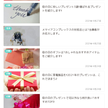
行事
母の日に珍しいプレゼント3選!!喜ばれるプレゼン
トを紹介します!!
2021年4月27日
生活
メサイアコンプレックスの対処法とは?当事者が
お伝えします。
2021年4月25日
行事
母の日のギフトは?おしゃれなおすすめアイテム
をご紹介します!!
2021年4月24日
行事
母の日に家電製品を!!2021年のプレゼントは、こ
れで決まり♪
2021年4月24日
行事
母の日のプレゼントで花以外なら何が良い?おす
すめTOP3!