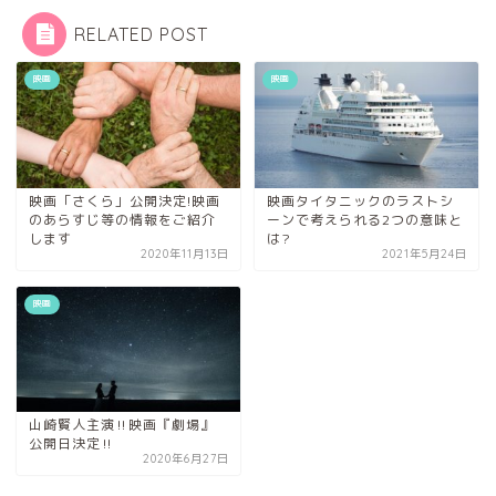
RELATED POST
映画
映画
映画「さくら」公開決定!映画
映画タイタニックのラストシ
のあらすじ等の情報をご紹介
ーンで考えられる2つの意味と
します
は?
2020年11月13日
2021年5月24日
映画
山崎賢人主演‼︎映画『劇場』
公開日決定‼︎
2020年6月27日