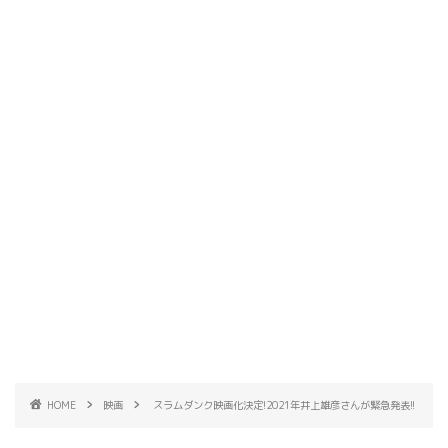
HOME
映画
スラムダンク映画化決定!2021年井上雄彦さんが緊急発表!!