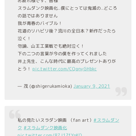
お疲れ様です、皆様
スラムダンク映画化..僕にとっては鬼滅の..どころ
の話ではありません
我が青春のバイブル！
花道のリハビリ後？流川の全日本？新作だったら
泣く！
勿論、山王工業戦でも絶対泣く！
下の二つの言葉が今の僕を作ってくれました
井上先生、こんな時代に最高のプレゼントありが
とう！
pic.twitter.com/CQqnyGHbkc
— 茂 (@shigerukamioka)
January 9, 2021
私の見たいスラダン映画 （fan art）
#スラムダン
ク
#スラムダンク映画化
pic.twitter.com/87J1ZfYpKQ