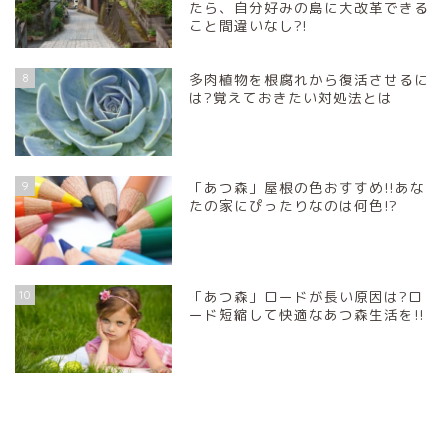
たら、自分好みの島に大改革できる
こと間違いなし?!
8
多肉植物を根腐れから復活させるに
は?覚えておきたい対処法とは
9
「あつ森」屋根の色おすすめ!!あな
たの家にぴったりなのは何色!?
10
「あつ森」ロードが長い原因は?ロ
ード短縮して快適なあつ森生活を!!