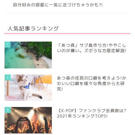
自分好みの部屋に一気に近づけちゃうかも?!
人気記事ランキング
1
「あつ森」サブ島作り方!ややこし
いのが嫌い。ズボラな方限定解説!
2
あつ森の住民の口癖を考えよう!か
わいい口癖を様々な角度から大研
究!
3
【K-POP】ファンクラブ会員数は?
2021年ランキングTOP5!