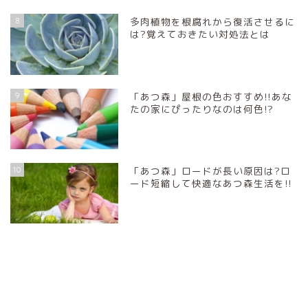
8
多肉植物を根腐れから復活させるに
は?覚えておきたい対処法とは
9
「あつ森」屋根の色おすすめ!!あな
たの家にぴったりなのは何色!?
10
「あつ森」ロードが長い原因は?ロ
ード短縮して快適なあつ森生活を!!