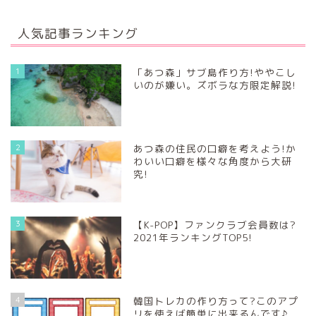
人気記事ランキング
1
「あつ森」サブ島作り方!ややこし
いのが嫌い。ズボラな方限定解説!
2
あつ森の住民の口癖を考えよう!か
わいい口癖を様々な角度から大研
究!
3
【K-POP】ファンクラブ会員数は?
2021年ランキングTOP5!
4
韓国トレカの作り方って?このアプ
リを使えば簡単に出来るんです♪