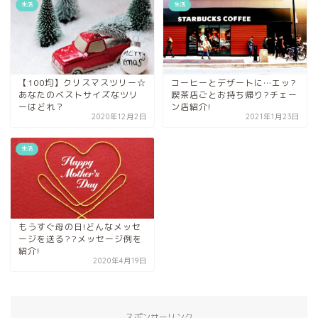
生活
生活
【100均】クリスマスツリー☆
コーヒーとデザートに…エッ?
あなたのベストサイズなツリ
喫茶店ごとお持ち帰り?チェー
ーはどれ？
ン店紹介!
2020年12月2日
2021年1月23日
生活
もうすぐ母の日!どんなメッセ
ージを送る??メッセージ例を
紹介!
2020年4月19日
スポンサーリンク