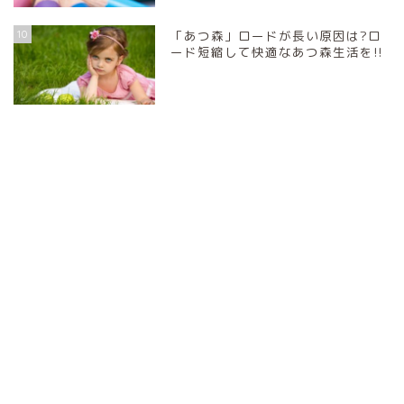
10
「あつ森」ロードが長い原因は?ロ
ード短縮して快適なあつ森生活を!!