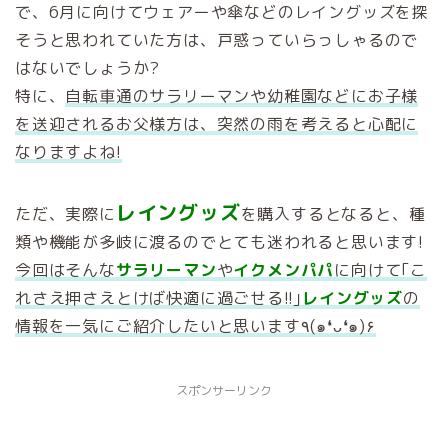
で、6月に向けてウェアーや傘などのレイングッズを探
そうと思われていた方は、戸惑っていらっしゃるので
はないでしょうか?
特に、
自転車通のサラリーマンや幼稚園などにお子様
を送迎されるお父様方は、突然の雨を考えると心配に
なりますよね!
レイングッズ
ただ、実際に
を購入するとなると、種
類や機能が多岐に渡るのでとても迷われると思います!
今回はそんな
サラリーマン
や
イクメンパパ
に向けて｢こ
れさえ押さえとけば快適に過ごせる!!｣
レイングッズ
の
情報を一気にご紹介したいと思います٩(๑❛ᴗ❛๑)۶
スポンサーリンク