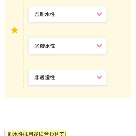
①耐水性
②撥水性
③透湿性
耐水性は用途に合わせて!