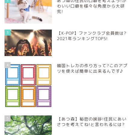
あつ森の住民の口癖を考えよう!か
わいい口癖を様々な角度から大研
究!
3
【K-POP】ファンクラブ会員数は?
2021年ランキングTOP5!
4
韓国トレカの作り方って?このアプ
リを使えば簡単に出来るんです♪
5
【あつ森】秘密の挨拶!住民にあい
さつを考えてね!と言われるには?