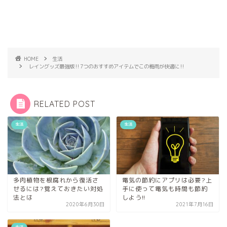
HOME
生活
レイングッズ最強版‼︎7つのおすすめアイテムでこの梅雨が快適に‼︎
RELATED POST
生活
生活
多肉植物を根腐れから復活さ
電気の節約にアプリは必要?上
せるには?覚えておきたい対処
手に使って電気も時間も節約
法とは
しよう!!
2020年6月30日
2021年7月16日
生活