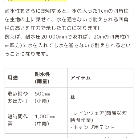
耐水性をさらに説明すると、水の入った1cmの四角柱
を生地の上に乗せて、水を通さないで耐えられる四角
柱の高さを圧力で示したものになります!
例えば、耐水圧20,000mmであれば、20mの四角柱(1
㎝四方)に水を入れても水を通さないで耐えられるとい
うことになります。
耐水性
用途
アイテム
(雨量)
散歩時や
500㎜
傘
お出かけ
(小雨)
･レインウェア(簡易な短
短時間作
1,000㎜
時間作業)
業
(中雨)
･キャンプ用テント