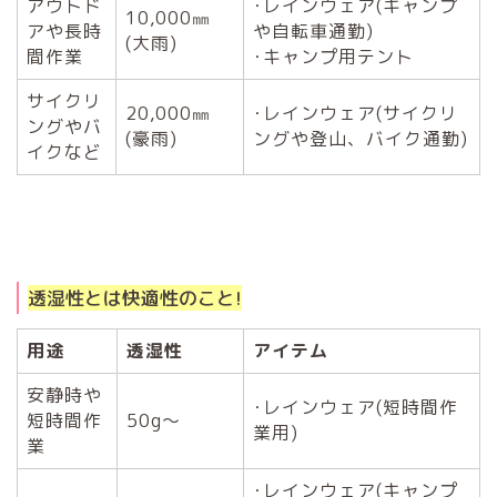
アウトド
･レインウェア(キャンプ
10,000㎜
アや長時
や自転車通勤)
(大雨)
間作業
･キャンプ用テント
サイクリ
20,000㎜
･レインウェア(サイクリ
ングやバ
(豪雨)
ングや登山、バイク通勤)
イクなど
透湿性とは快適性のこと!
用途
透湿性
アイテム
安静時や
･レインウェア(短時間作
短時間作
50g〜
業用)
業
･レインウェア(キャンプ