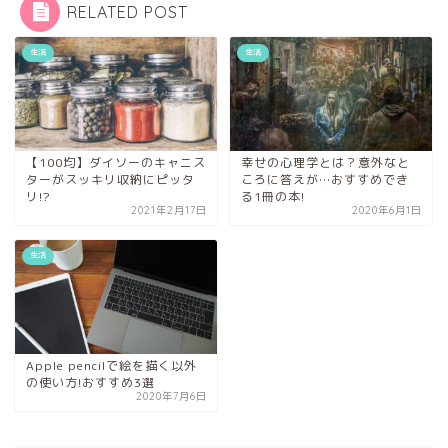
RELATED POST
生活
生活
【100均】ダイソーのキャニス
幸せの心理学とは？意外なと
ターがスッキリ収納にピッタ
ころに答えが…おすすめでき
リ!?
る1冊の本!
2021年2月17日
2020年6月1日
生活
Apple pencilで絵を描く以外
の使い方!おすすめ3選
2020年7月6日