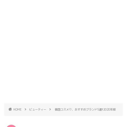
HOME
ビューティー
韓国コスメ♡、おすすめブランド5選!!2020年版