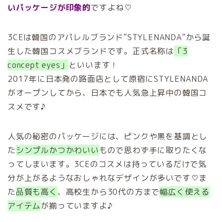
いパッケージが印象的
ですよね♡
3CEは韓国のアパレルブランド”STYLENANDA”から誕
生した韓国コスメブランドです。正式名称は
「3
concept eyes」
といいます！
2017年に日本発の路面店として原宿にSTYLENANDA
がオープンしてから、日本でも人気急上昇中の韓国コ
スメです♪
人気の秘密のパッケージには、ピンクや黒を基調とし
た
シンプルかつかわいい
もので思わず手に取りたくな
ってしまいます。3CEのコスメは持っているだけで気
分が上がるようなおしゃれなデザインが多いです♡ま
た
品質も高く
、高校生から30代の方まで
幅広く使える
アイテム
が揃っていますよ♪