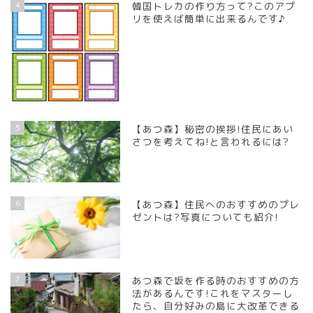
4
韓国トレカの作り方って?このアプ
リを使えば簡単に出来るんです♪
5
【あつ森】秘密の挨拶!住民にあい
さつを考えてね!と言われるには?
6
【あつ森】住民へのおすすめのプレ
ゼントは?写真についても紹介!
7
あつ森で坂を作る時のおすすめの方
法があるんです!これをマスターし
たら、自分好みの島に大改革できる