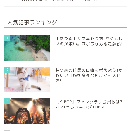
人気記事ランキング
1
「あつ森」サブ島作り方!ややこし
いのが嫌い。ズボラな方限定解説!
2
あつ森の住民の口癖を考えよう!か
わいい口癖を様々な角度から大研
究!
3
【K-POP】ファンクラブ会員数は?
2021年ランキングTOP5!