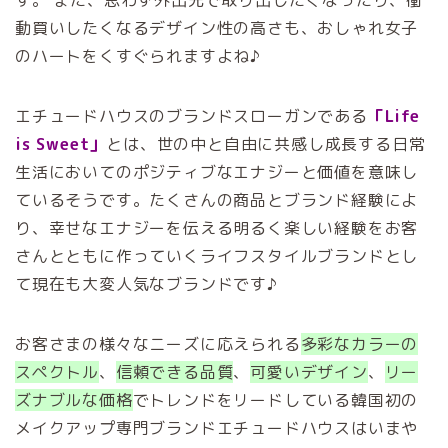
す。 また、思わず外出先で取り出したくなったり、衝
動買いしたくなるデザイン性の高さも、おしゃれ女子
のハートをくすぐられますよね♪
エチュードハウスのブランドスローガンである
「Life
is Sweet」
とは、世の中と自由に共感し成長する日常
生活においてのポジティブなエナジーと価値を意味し
ているそうです。たくさんの商品とブランド経験によ
り、幸せなエナジーを伝える明るく楽しい経験をお客
さんとともに作っていくライフスタイルブランドとし
て現在も大変人気なブランドです♪
お客さまの様々なニーズに応えられる
多彩なカラーの
スペクトル
、
信頼できる品質
、
可愛いデザイン
、
リー
ズナブルな価格
でトレンドをリードしている韓国初の
メイクアップ専門ブランドエチュードハウスはいまや