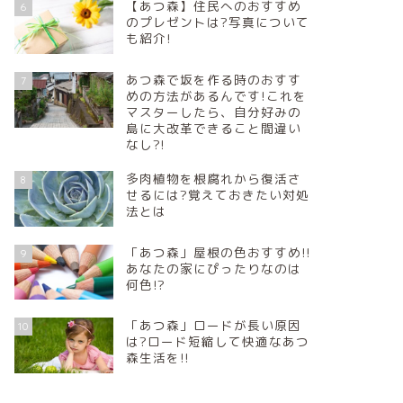
【あつ森】住民へのおすすめ
6
のプレゼントは?写真について
も紹介!
あつ森で坂を作る時のおすす
7
めの方法があるんです!これを
マスターしたら、自分好みの
島に大改革できること間違い
なし?!
多肉植物を根腐れから復活さ
8
せるには?覚えておきたい対処
法とは
「あつ森」屋根の色おすすめ!!
9
あなたの家にぴったりなのは
何色!?
「あつ森」ロードが長い原因
10
は?ロード短縮して快適なあつ
森生活を!!