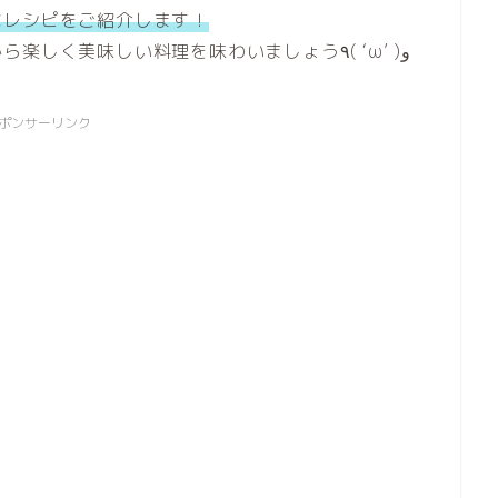
なレシピをご紹介します！
ひな祭りには、食卓を彩り豊かにして目から楽しく美味しい料理を味わいましょう٩( ‘ω’ )و
ポンサーリンク