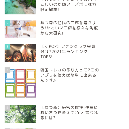
こしいのが嫌い。ズボラな方
限定解説!
あつ森の住民の口癖を考えよ
2
う!かわいい口癖を様々な角度
から大研究!
【K-POP】ファンクラブ会員
3
数は?2021年ランキング
TOP5!
韓国トレカの作り方って?この
4
アプリを使えば簡単に出来る
んです♪
【あつ森】秘密の挨拶!住民に
5
あいさつを考えてね!と言われ
るには?