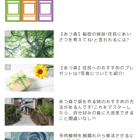
5
【あつ森】秘密の挨拶!住民にあい
さつを考えてね!と言われるには?
6
【あつ森】住民へのおすすめのプレ
ゼントは?写真についても紹介!
7
あつ森で坂を作る時のおすすめの方
法があるんです!これをマスターし
たら、自分好みの島に大改革できる
こと間違いなし?!
8
多肉植物を根腐れから復活させるに