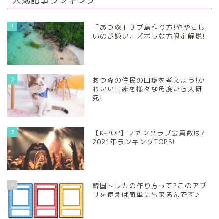
1
「あつ森」サブ島作り方!ややこし
いのが嫌い。ズボラな方限定解説!
2
あつ森の住民の口癖を考えよう!か
わいい口癖を様々な角度から大研
究!
3
【K-POP】ファンクラブ会員数は?
2021年ランキングTOP5!
4
韓国トレカの作り方って?このアプ
リを使えば簡単に出来るんです♪