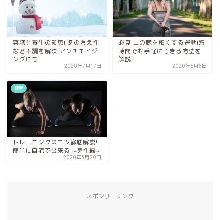
薬膳と養生の知恵!!冬の冷え性
必見!二の腕を細くする運動!短
など不調を解決!アンチエイジ
時間でお手軽にできる方法を
ングにも!
解説!
2020年7月17日
2020年6月6日
健康
トレーニングのコツ徹底解説!
簡単に自宅で出来る!~男性編~
2020年5月20日
スポンサーリンク