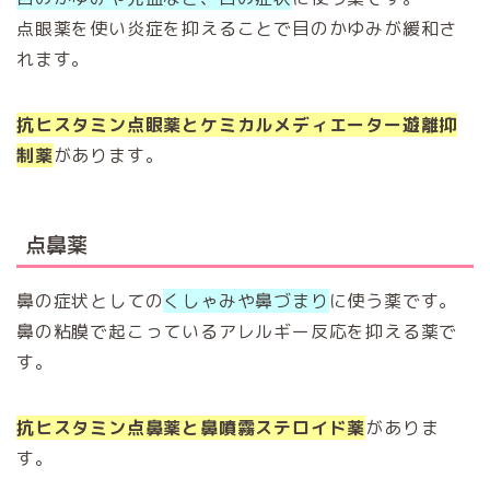
点眼薬を使い炎症を抑えることで目のかゆみが緩和さ
れます。
抗ヒスタミン点眼薬
と
ケミカルメディエーター遊離抑
制薬
があります。
点鼻薬
鼻の症状としての
くしゃみや鼻づまり
に使う薬です。
鼻の粘膜で起こっているアレルギー反応を抑える薬で
す。
抗ヒスタミン点鼻薬
と
鼻
噴霧ステロイド薬
がありま
す。