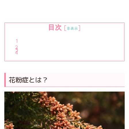
目次
[
]
非表示
花粉症とは？