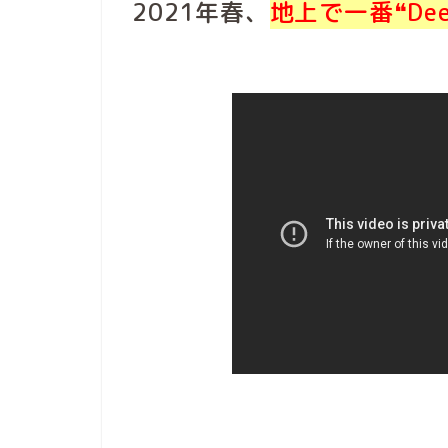
2021年春、
地上で一番❝De