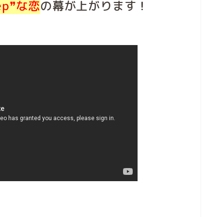
ep❞な恋
の幕が上がります！