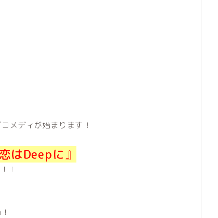
ブコメディ
が始まります！
恋はDeepに
』
す！！
ね！