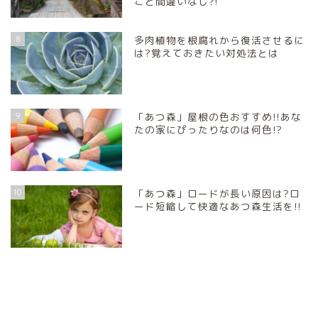
こと間違いなし?!
8
多肉植物を根腐れから復活させるに
は?覚えておきたい対処法とは
9
「あつ森」屋根の色おすすめ!!あな
たの家にぴったりなのは何色!?
10
「あつ森」ロードが長い原因は?ロ
ード短縮して快適なあつ森生活を!!