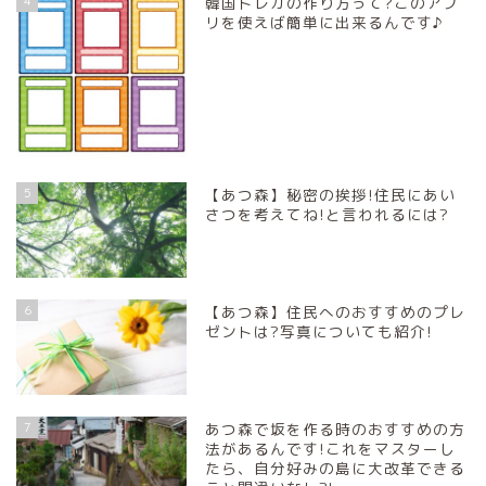
4
韓国トレカの作り方って?このアプ
リを使えば簡単に出来るんです♪
5
【あつ森】秘密の挨拶!住民にあい
さつを考えてね!と言われるには?
6
【あつ森】住民へのおすすめのプレ
ゼントは?写真についても紹介!
7
あつ森で坂を作る時のおすすめの方
法があるんです!これをマスターし
たら、自分好みの島に大改革できる