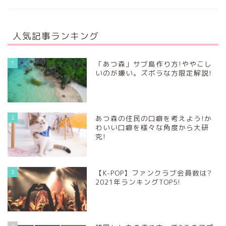
人気記事ランキング
1
「あつ森」サブ島作り方!ややこし
いのが嫌い。ズボラな方限定解説!
2
あつ森の住民の口癖を考えよう!か
わいい口癖を様々な角度から大研
究!
3
【K-POP】ファンクラブ会員数は?
2021年ランキングTOP5!