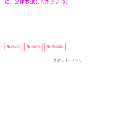
に、是非お試しくださいね♪
日本酒
未開封
賞味期限
スポンサーリンク