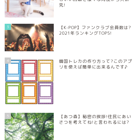
究!
3
【K-POP】ファンクラブ会員数は?
2021年ランキングTOP5!
4
韓国トレカの作り方って?このアプ
リを使えば簡単に出来るんです♪
5
【あつ森】秘密の挨拶!住民にあい
さつを考えてね!と言われるには?