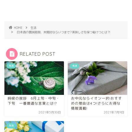
HOME
生活
日本酒の賞味期限、未開封ならいつまで?美味しさを保つ秘けつとは⁈
RELATED POST
生活
生活
時候の挨拶 6月上旬・中旬・
お中元ならイオン一択!おすす
下旬 一番最適な言葉とは!?
めの理由は4つ!さらにお得な
情報満載!
2021年5月30日
2021年7月9日
生活