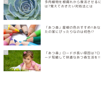
8
多肉植物を根腐れから復活させるに
は?覚えておきたい対処法とは
9
「あつ森」屋根の色おすすめ!!あな
たの家にぴったりなのは何色!?
10
「あつ森」ロードが長い原因は?ロ
ード短縮して快適なあつ森生活を!!