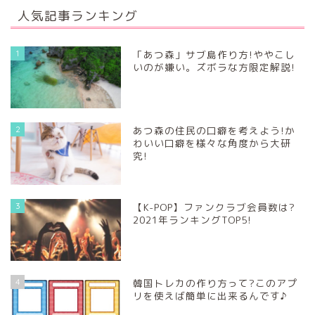
人気記事ランキング
1
「あつ森」サブ島作り方!ややこし
いのが嫌い。ズボラな方限定解説!
2
あつ森の住民の口癖を考えよう!か
わいい口癖を様々な角度から大研
究!
3
【K-POP】ファンクラブ会員数は?
2021年ランキングTOP5!
4
韓国トレカの作り方って?このアプ
リを使えば簡単に出来るんです♪