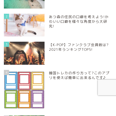
2
あつ森の住民の口癖を考えよう!か
わいい口癖を様々な角度から大研
究!
3
【K-POP】ファンクラブ会員数は?
2021年ランキングTOP5!
4
韓国トレカの作り方って?このアプ
リを使えば簡単に出来るんです♪