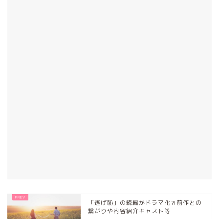
「逃げ恥」の続編がドラマ化⁈前作との
繋がりや内容紹介キャスト等