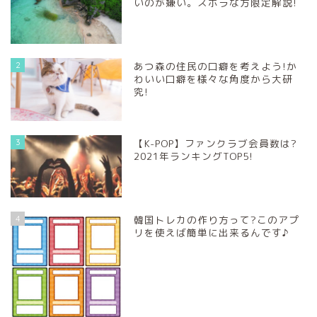
いのが嫌い。ズボラな方限定解説!
2
あつ森の住民の口癖を考えよう!か
わいい口癖を様々な角度から大研
究!
3
【K-POP】ファンクラブ会員数は?
2021年ランキングTOP5!
4
韓国トレカの作り方って?このアプ
リを使えば簡単に出来るんです♪