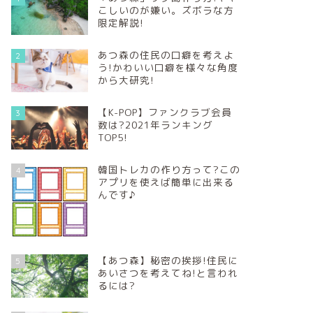
こしいのが嫌い。ズボラな方
限定解説!
あつ森の住民の口癖を考えよ
2
う!かわいい口癖を様々な角度
から大研究!
【K-POP】ファンクラブ会員
3
数は?2021年ランキング
TOP5!
韓国トレカの作り方って?この
4
アプリを使えば簡単に出来る
んです♪
【あつ森】秘密の挨拶!住民に
5
あいさつを考えてね!と言われ
るには?