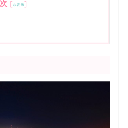
次
[
]
非表示