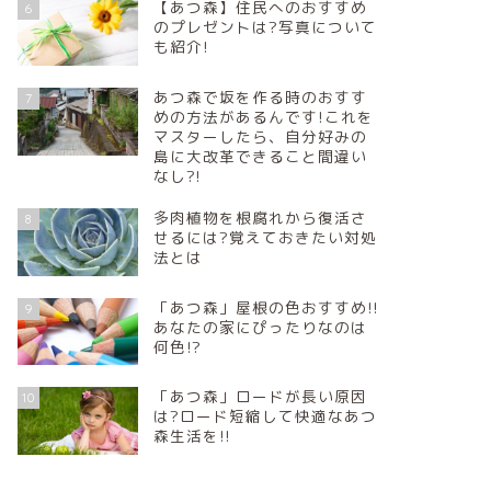
【あつ森】住民へのおすすめ
6
のプレゼントは?写真について
も紹介!
あつ森で坂を作る時のおすす
7
めの方法があるんです!これを
マスターしたら、自分好みの
島に大改革できること間違い
なし?!
多肉植物を根腐れから復活さ
8
せるには?覚えておきたい対処
法とは
「あつ森」屋根の色おすすめ!!
9
あなたの家にぴったりなのは
何色!?
「あつ森」ロードが長い原因
10
は?ロード短縮して快適なあつ
森生活を!!