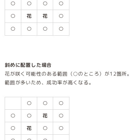
○
○
○
○
○
花
花
○
○
○
○
○
斜めに配置した場合
花が咲く可能性のある範囲（○のところ）が12箇所。
範囲が多いため、成功率が高くなる。
○
○
○
○
○
花
○
○
花
○
○