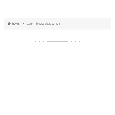
HOME
Zyunihitoewokitaakuma1