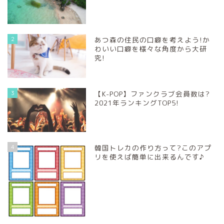
2
あつ森の住民の口癖を考えよう!か
わいい口癖を様々な角度から大研
究!
3
【K-POP】ファンクラブ会員数は?
2021年ランキングTOP5!
4
韓国トレカの作り方って?このアプ
リを使えば簡単に出来るんです♪