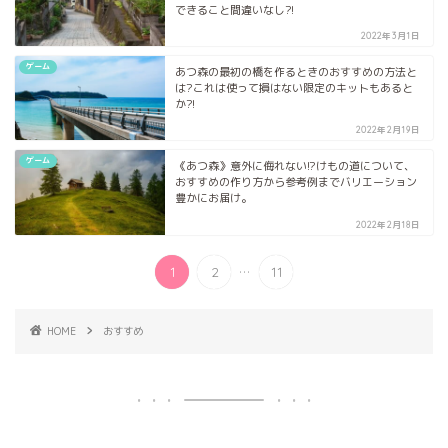
できること間違いなし?!
2022年3月1日
ゲーム
あつ森の最初の橋を作るときのおすすめの方法と
は?これは使って損はない限定のキットもあると
か?!
2022年2月19日
ゲーム
《あつ森》意外に侮れない!?けもの道について、
おすすめの作り方から参考例までバリエーション
豊かにお届け。
2022年2月18日
...
1
2
11
HOME
おすすめ