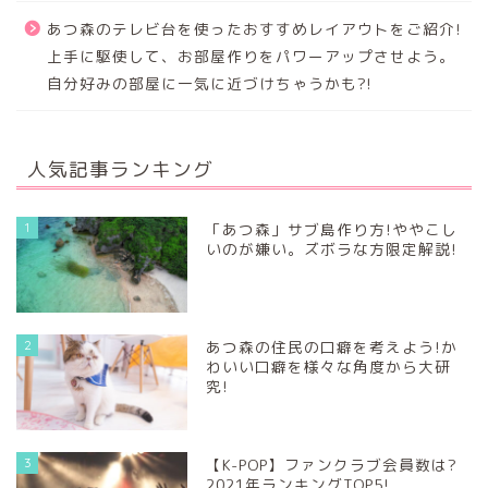
あつ森のテレビ台を使ったおすすめレイアウトをご紹介!
上手に駆使して、お部屋作りをパワーアップさせよう。
自分好みの部屋に一気に近づけちゃうかも?!
人気記事ランキング
1
「あつ森」サブ島作り方!ややこし
いのが嫌い。ズボラな方限定解説!
2
あつ森の住民の口癖を考えよう!か
わいい口癖を様々な角度から大研
究!
3
【K-POP】ファンクラブ会員数は?
2021年ランキングTOP5!