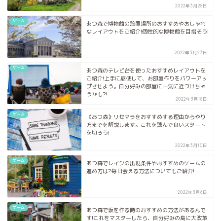
2022年3月28日
ゲーム
あつ森で博物館の設置場所のおすすめやおしゃれ
なレイアウトをご紹介!個性的な博物館を目指そう!
2022年3月27日
ゲーム
あつ森のテレビ台を使ったおすすめレイアウトを
ご紹介!上手に駆使して、お部屋作りをパワーアッ
プさせよう。自分好みの部屋に一気に近づけちゃ
うかも?!
2022年3月18日
ゲーム
《あつ森》リセマラをおすすめする理由からやり
方までを解説します。これを読んで良いスタート
を切ろう!
2022年3月10日
ゲーム
あつ森でレイジの出現条件やおすすめのゲームの
進め方は?毎日会える方法についてもご紹介!
2022年3月6日
ゲーム
あつ森で坂を作る時のおすすめの方法があるんで
す!これをマスターしたら、自分好みの島に大改革