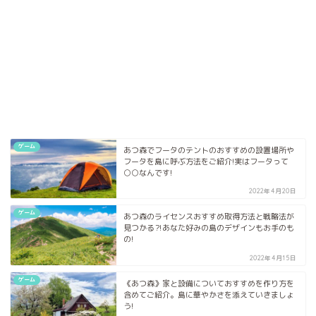
ゲーム
あつ森でフータのテントのおすすめの設置場所や
フータを島に呼ぶ方法をご紹介!実はフータって
○○なんです!
2022年4月20日
ゲーム
あつ森のライセンスおすすめ取得方法と戦略法が
見つかる⁈あなた好みの島のデザインもお手のも
の!
2022年4月15日
ゲーム
《あつ森》家と設備についておすすめを作り方を
含めてご紹介。島に華やかさを添えていきましょ
う!