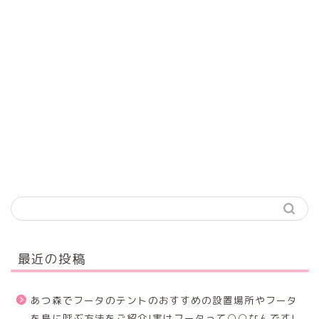
最近の投稿
あつ森でフータのテントのおすすめの設置場所やフータ
を島に呼ぶ方法をご紹介!実はフータって○○なんです!