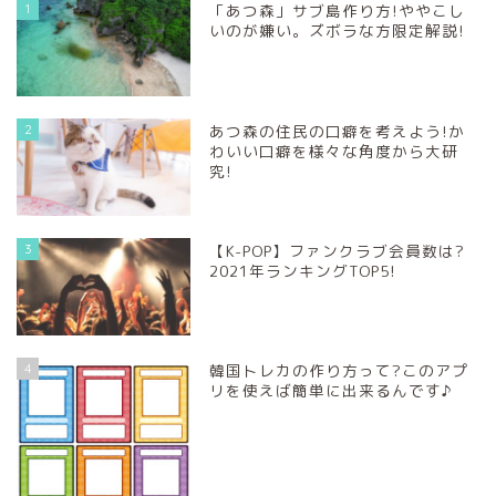
1
「あつ森」サブ島作り方!ややこし
いのが嫌い。ズボラな方限定解説!
2
あつ森の住民の口癖を考えよう!か
わいい口癖を様々な角度から大研
究!
3
【K-POP】ファンクラブ会員数は?
2021年ランキングTOP5!
4
韓国トレカの作り方って?このアプ
リを使えば簡単に出来るんです♪