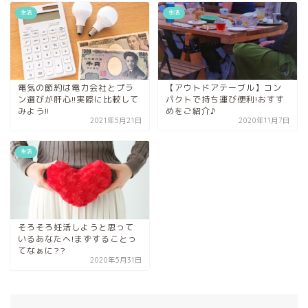
生活
生活
電気の節約は電力会社とプラ
【アウトドアテーブル】コン
ン選びが肝心!!実際に比較して
パクトで持ち運び便利!おすす
みよう!!
めをご紹介♪
2021年5月21日
2020年11月7日
生活
そろそろ妊活しようと思って
いるあなたへ!まずすることっ
てなぁに??
2020年5月31日