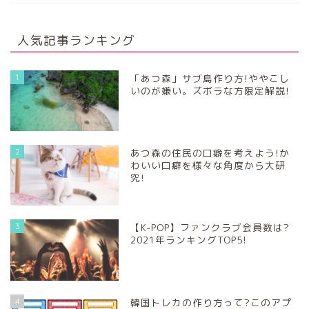
人気記事ランキング
1
「あつ森」サブ島作り方!ややこし
いのが嫌い。ズボラな方限定解説!
2
あつ森の住民の口癖を考えよう!か
わいい口癖を様々な角度から大研
究!
3
【K-POP】ファンクラブ会員数は?
2021年ランキングTOP5!
4
韓国トレカの作り方って?このアプ