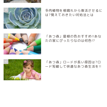
8
多肉植物を根腐れから復活させるに
は?覚えておきたい対処法とは
9
「あつ森」屋根の色おすすめ!!あな
たの家にぴったりなのは何色!?
10
「あつ森」ロードが長い原因は?ロ
ード短縮して快適なあつ森生活を!!