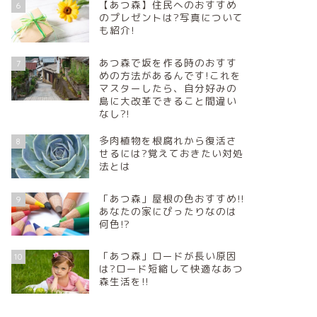
【あつ森】住民へのおすすめ
6
のプレゼントは?写真について
も紹介!
あつ森で坂を作る時のおすす
7
めの方法があるんです!これを
マスターしたら、自分好みの
島に大改革できること間違い
なし?!
多肉植物を根腐れから復活さ
8
せるには?覚えておきたい対処
法とは
「あつ森」屋根の色おすすめ!!
9
あなたの家にぴったりなのは
何色!?
「あつ森」ロードが長い原因
10
は?ロード短縮して快適なあつ
森生活を!!