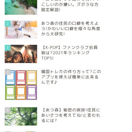
こしいのが嫌い。ズボラな方
限定解説!
あつ森の住民の口癖を考えよ
2
う!かわいい口癖を様々な角度
から大研究!
【K-POP】ファンクラブ会員
3
数は?2021年ランキング
TOP5!
韓国トレカの作り方って?この
4
アプリを使えば簡単に出来る
んです♪
【あつ森】秘密の挨拶!住民に
5
あいさつを考えてね!と言われ
るには?