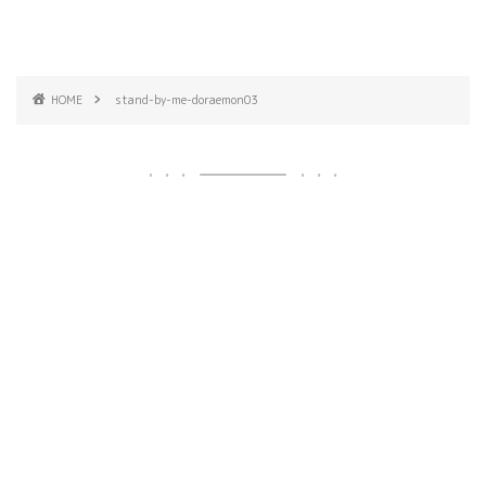
HOME
stand-by-me-doraemon03