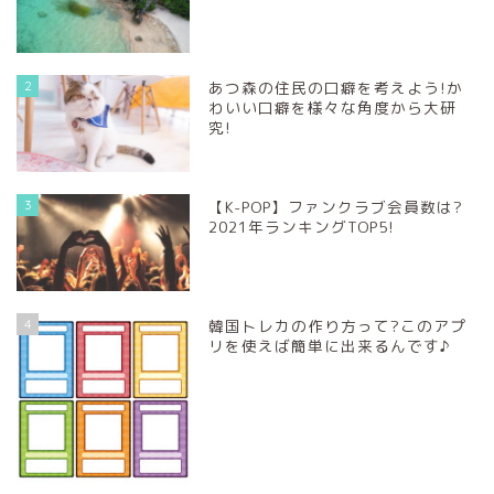
2
あつ森の住民の口癖を考えよう!か
わいい口癖を様々な角度から大研
究!
3
【K-POP】ファンクラブ会員数は?
2021年ランキングTOP5!
4
韓国トレカの作り方って?このアプ
リを使えば簡単に出来るんです♪