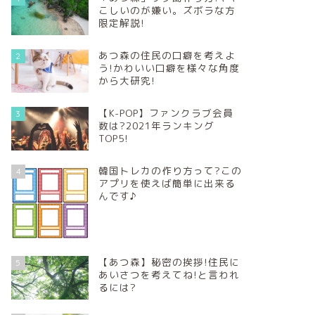
こしいのが嫌い。ズボラな方
限定解説!
あつ森の住民の口癖を考えよ
2
う!かわいい口癖を様々な角度
から大研究!
【K-POP】ファンクラブ会員
3
数は?2021年ランキング
TOP5!
韓国トレカの作り方って?この
4
アプリを使えば簡単に出来る
んです♪
【あつ森】秘密の挨拶!住民に
5
あいさつを考えてね!と言われ
るには?