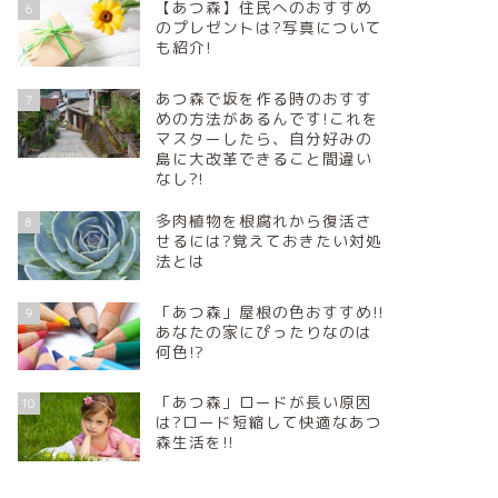
【あつ森】住民へのおすすめ
6
のプレゼントは?写真について
も紹介!
あつ森で坂を作る時のおすす
7
めの方法があるんです!これを
マスターしたら、自分好みの
島に大改革できること間違い
なし?!
多肉植物を根腐れから復活さ
8
せるには?覚えておきたい対処
法とは
「あつ森」屋根の色おすすめ!!
9
あなたの家にぴったりなのは
何色!?
「あつ森」ロードが長い原因
10
は?ロード短縮して快適なあつ
森生活を!!