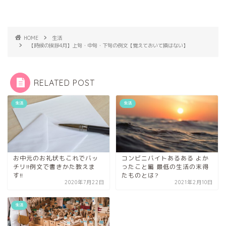
HOME
生活
【時候の挨拶4月】上旬・中旬・下旬の例文【覚えておいて損はない】
RELATED POST
生活
生活
お中元のお礼状もこれでバッ
コンビニバイトあるある よか
チリ!!例文で書きかた教えま
ったこと編 最低の生活の末得
す!!
たものとは?
2020年7月22日
2021年2月10日
生活