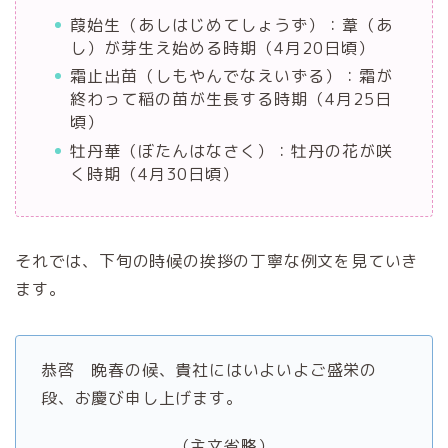
葭始生（あしはじめてしょうず）：葦（あ
し）が芽生え始める時期（4月20日頃）
霜止出苗（しもやんでなえいずる）：霜が
終わって稲の苗が生長する時期（4月25日
頃）
牡丹華（ぼたんはなさく）：牡丹の花が咲
く時期（4月30日頃）
それでは、下旬の時候の挨拶の丁寧な例文を見ていき
ます。
恭啓 晩春の候、貴社にはいよいよご盛栄の
段、お慶び申し上げます。
（主文省略）