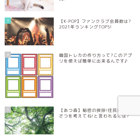
3
【K-POP】ファンクラブ会員数は?
2021年ランキングTOP5!
4
韓国トレカの作り方って?このアプ
リを使えば簡単に出来るんです♪
5
【あつ森】秘密の挨拶!住民にあい
さつを考えてね!と言われるには?