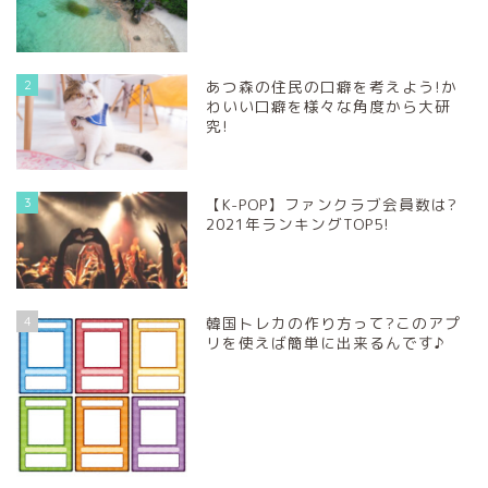
2
あつ森の住民の口癖を考えよう!か
わいい口癖を様々な角度から大研
究!
3
【K-POP】ファンクラブ会員数は?
2021年ランキングTOP5!
4
韓国トレカの作り方って?このアプ
リを使えば簡単に出来るんです♪