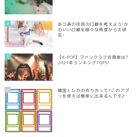
2
あつ森の住民の口癖を考えよう!か
わいい口癖を様々な角度から大研
究!
3
【K-POP】ファンクラブ会員数は?
2021年ランキングTOP5!
4
韓国トレカの作り方って?このアプ
リを使えば簡単に出来るんです♪