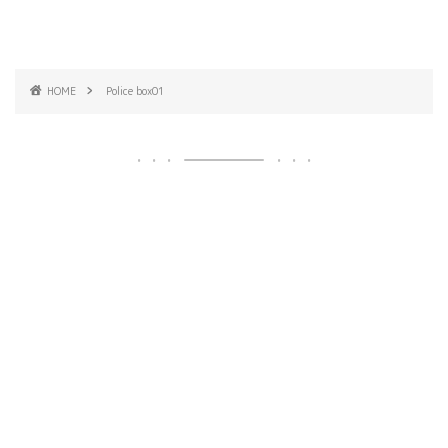
HOME
Police box01