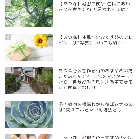
5
【あつ森】秘密の挨拶!住民にあい
さつを考えてね!と言われるには?
6
【あつ森】住民へのおすすめのプレ
ゼントは?写真についても紹介!
7
あつ森で坂を作る時のおすすめの方
法があるんです!これをマスターし
たら、自分好みの島に大改革できる
こと間違いなし?!
8
多肉植物を根腐れから復活させるに
は?覚えておきたい対処法とは
9
「あつ森」屋根の色おすすめ!!あな