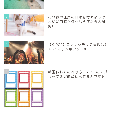
2
あつ森の住民の口癖を考えよう!か
わいい口癖を様々な角度から大研
究!
3
【K-POP】ファンクラブ会員数は?
2021年ランキングTOP5!
4
韓国トレカの作り方って?このアプ
リを使えば簡単に出来るんです♪