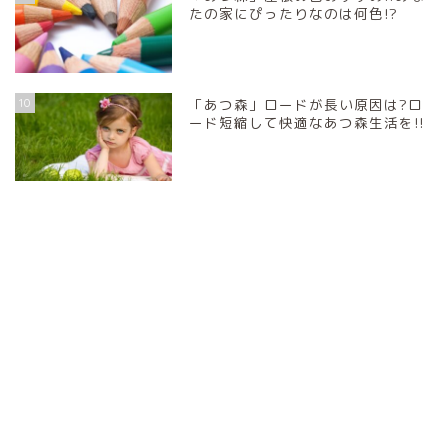
たの家にぴったりなのは何色!?
10
「あつ森」ロードが長い原因は?ロ
ード短縮して快適なあつ森生活を!!