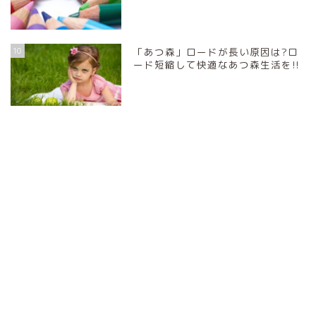
10
「あつ森」ロードが長い原因は?ロ
ード短縮して快適なあつ森生活を!!