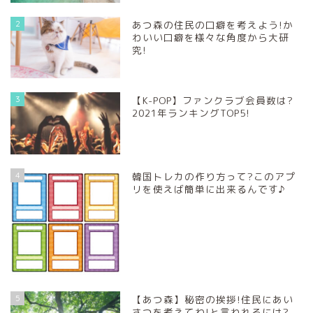
2
あつ森の住民の口癖を考えよう!か
わいい口癖を様々な角度から大研
究!
3
【K-POP】ファンクラブ会員数は?
2021年ランキングTOP5!
4
韓国トレカの作り方って?このアプ
リを使えば簡単に出来るんです♪
5
【あつ森】秘密の挨拶!住民にあい
さつを考えてね!と言われるには?