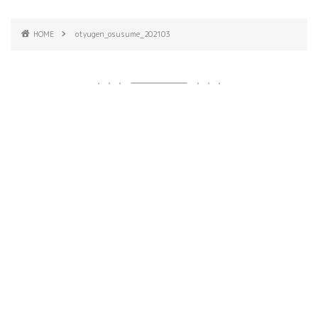
HOME
otyugen_osusume_202103