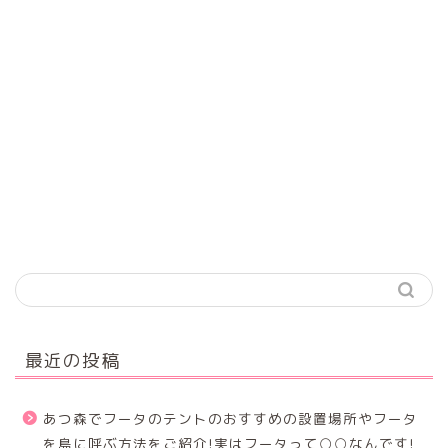
最近の投稿
あつ森でフータのテントのおすすめの設置場所やフータ
を島に呼ぶ方法をご紹介!実はフータって○○なんです!