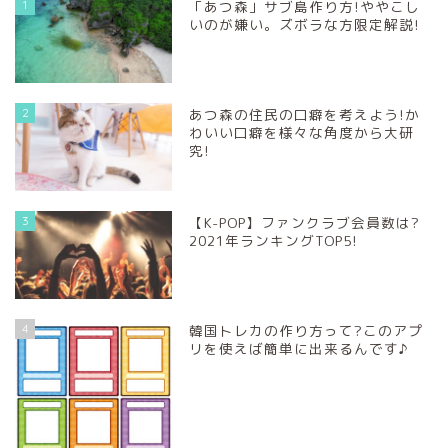
1
「あつ森」サブ島作り方!ややこし
いのが嫌い。ズボラな方限定解説!
2
あつ森の住民の口癖を考えよう!か
わいい口癖を様々な角度から大研
究!
3
【K-POP】ファンクラブ会員数は?
2021年ランキングTOP5!
4
韓国トレカの作り方って?このアプ
リを使えば簡単に出来るんです♪