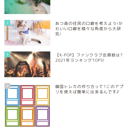
2
あつ森の住民の口癖を考えよう!か
わいい口癖を様々な角度から大研
究!
3
【K-POP】ファンクラブ会員数は?
2021年ランキングTOP5!
4
韓国トレカの作り方って?このアプ
リを使えば簡単に出来るんです♪