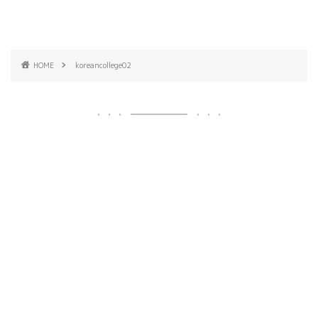
HOME
koreancollege02