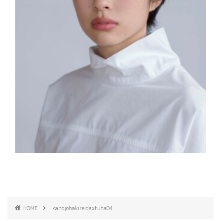
HOME
kanojohakireidaxtuta04