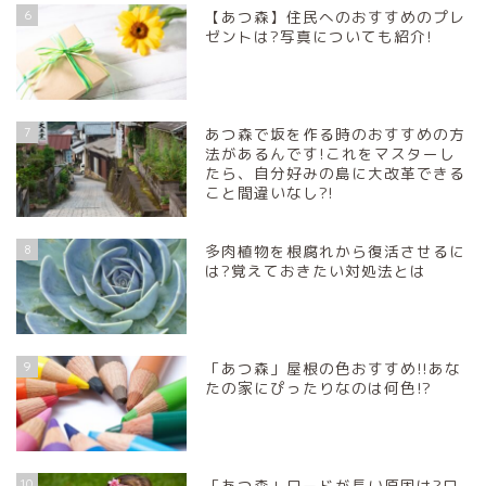
6
【あつ森】住民へのおすすめのプレ
ゼントは?写真についても紹介!
7
あつ森で坂を作る時のおすすめの方
法があるんです!これをマスターし
たら、自分好みの島に大改革できる
こと間違いなし?!
8
多肉植物を根腐れから復活させるに
は?覚えておきたい対処法とは
9
「あつ森」屋根の色おすすめ!!あな
たの家にぴったりなのは何色!?
10
「あつ森」ロードが長い原因は?ロ