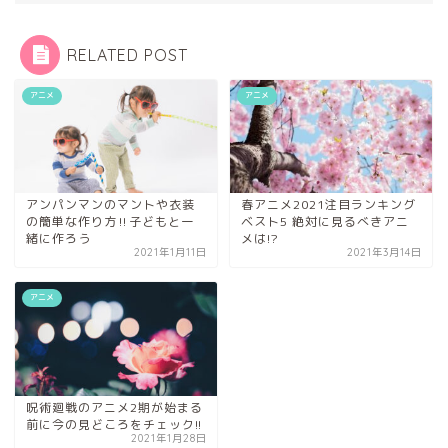
RELATED POST
アニメ
アニメ
アンパンマンのマントや衣装
春アニメ2021注目ランキング
の簡単な作り方‼︎子どもと一
ベスト5 絶対に見るべきアニ
緒に作ろう
メは!?
2021年1月11日
2021年3月14日
アニメ
呪術廻戦のアニメ2期が始まる
前に今の見どころをチェック!!
2021年1月28日