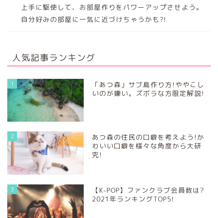
上手に駆使して、お部屋作りをパワーアップさせよう。
自分好みの部屋に一気に近づけちゃうかも?!
人気記事ランキング
1
「あつ森」サブ島作り方!ややこし
いのが嫌い。ズボラな方限定解説!
2
あつ森の住民の口癖を考えよう!か
わいい口癖を様々な角度から大研
究!
3
【K-POP】ファンクラブ会員数は?
2021年ランキングTOP5!