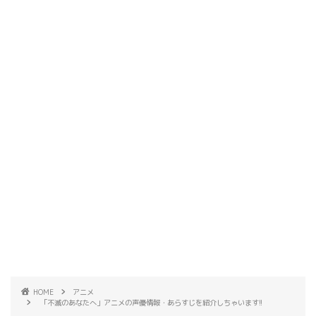
HOME
アニメ
「不滅のあなたへ」アニメの声優情報・あらすじを紹介しちゃいます!!