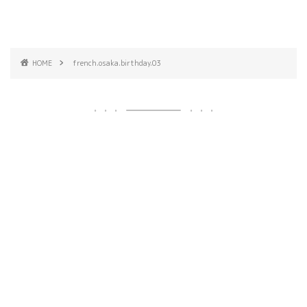
HOME
french.osaka.birthday.03