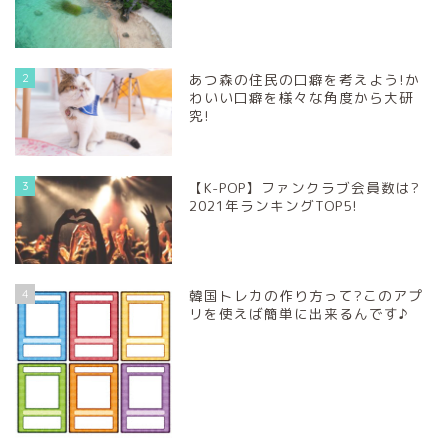
2
あつ森の住民の口癖を考えよう!か
わいい口癖を様々な角度から大研
究!
3
【K-POP】ファンクラブ会員数は?
2021年ランキングTOP5!
4
韓国トレカの作り方って?このアプ
リを使えば簡単に出来るんです♪