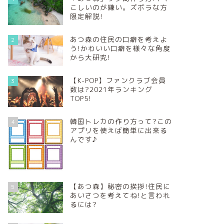
こしいのが嫌い。ズボラな方
限定解説!
あつ森の住民の口癖を考えよ
2
う!かわいい口癖を様々な角度
から大研究!
【K-POP】ファンクラブ会員
3
数は?2021年ランキング
TOP5!
韓国トレカの作り方って?この
4
アプリを使えば簡単に出来る
んです♪
【あつ森】秘密の挨拶!住民に
5
あいさつを考えてね!と言われ
るには?