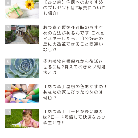
【あつ森】住民へのおすすめ
6
のプレゼントは?写真について
も紹介!
あつ森で坂を作る時のおすす
7
めの方法があるんです!これを
マスターしたら、自分好みの
島に大改革できること間違い
なし?!
多肉植物を根腐れから復活さ
8
せるには?覚えておきたい対処
法とは
「あつ森」屋根の色おすすめ!!
9
あなたの家にぴったりなのは
何色!?
「あつ森」ロードが長い原因
10
は?ロード短縮して快適なあつ
森生活を!!