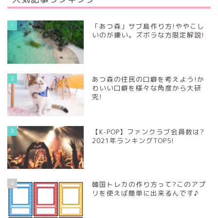
1
「あつ森」サブ島作り方!ややこし
いのが嫌い。ズボラな方限定解説!
2
あつ森の住民の口癖を考えよう!か
わいい口癖を様々な角度から大研
究!
3
【K-POP】ファンクラブ会員数は?
2021年ランキングTOP5!
4
韓国トレカの作り方って?このアプ
リを使えば簡単に出来るんです♪