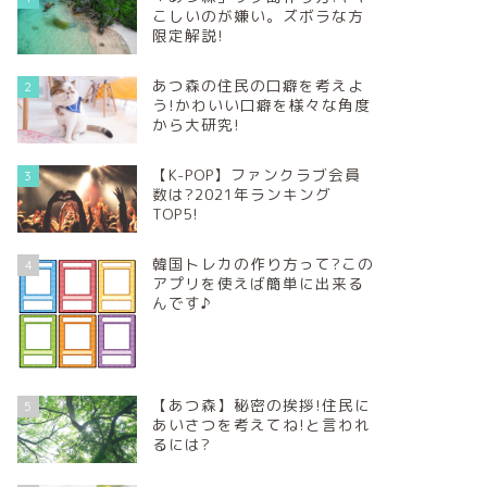
こしいのが嫌い。ズボラな方
限定解説!
あつ森の住民の口癖を考えよ
2
う!かわいい口癖を様々な角度
から大研究!
【K-POP】ファンクラブ会員
3
数は?2021年ランキング
TOP5!
韓国トレカの作り方って?この
4
アプリを使えば簡単に出来る
んです♪
【あつ森】秘密の挨拶!住民に
5
あいさつを考えてね!と言われ
るには?