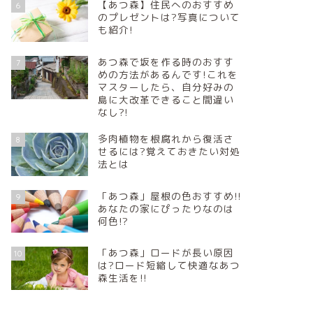
【あつ森】住民へのおすすめ
6
のプレゼントは?写真について
も紹介!
あつ森で坂を作る時のおすす
7
めの方法があるんです!これを
マスターしたら、自分好みの
島に大改革できること間違い
なし?!
多肉植物を根腐れから復活さ
8
せるには?覚えておきたい対処
法とは
「あつ森」屋根の色おすすめ!!
9
あなたの家にぴったりなのは
何色!?
「あつ森」ロードが長い原因
10
は?ロード短縮して快適なあつ
森生活を!!