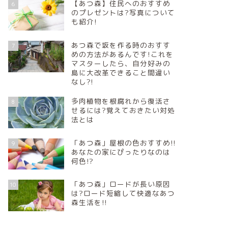
【あつ森】住民へのおすすめ
6
のプレゼントは?写真について
も紹介!
あつ森で坂を作る時のおすす
7
めの方法があるんです!これを
マスターしたら、自分好みの
島に大改革できること間違い
なし?!
多肉植物を根腐れから復活さ
8
せるには?覚えておきたい対処
法とは
「あつ森」屋根の色おすすめ!!
9
あなたの家にぴったりなのは
何色!?
「あつ森」ロードが長い原因
10
は?ロード短縮して快適なあつ
森生活を!!