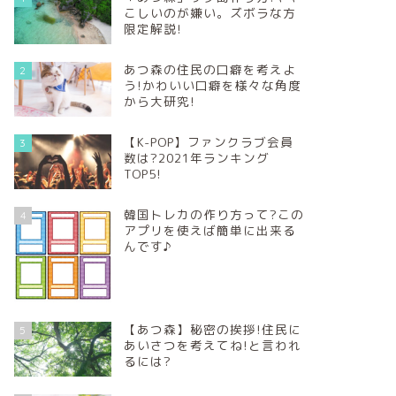
こしいのが嫌い。ズボラな方
限定解説!
あつ森の住民の口癖を考えよ
2
う!かわいい口癖を様々な角度
から大研究!
【K-POP】ファンクラブ会員
3
数は?2021年ランキング
TOP5!
韓国トレカの作り方って?この
4
アプリを使えば簡単に出来る
んです♪
【あつ森】秘密の挨拶!住民に
5
あいさつを考えてね!と言われ
るには?