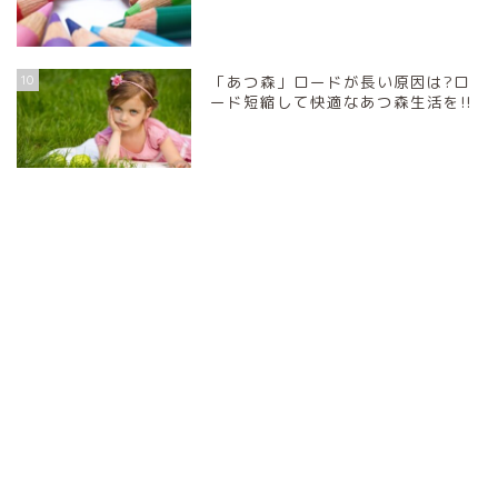
10
「あつ森」ロードが長い原因は?ロ
ード短縮して快適なあつ森生活を!!