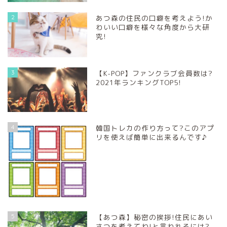
2
あつ森の住民の口癖を考えよう!か
わいい口癖を様々な角度から大研
究!
3
【K-POP】ファンクラブ会員数は?
2021年ランキングTOP5!
4
韓国トレカの作り方って?このアプ
リを使えば簡単に出来るんです♪
5
【あつ森】秘密の挨拶!住民にあい
さつを考えてね!と言われるには?