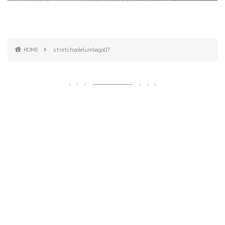
HOME
stretchpolelumbago07