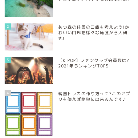
2
あつ森の住民の口癖を考えよう!か
わいい口癖を様々な角度から大研
究!
3
【K-POP】ファンクラブ会員数は?
2021年ランキングTOP5!
4
韓国トレカの作り方って?このアプ
リを使えば簡単に出来るんです♪