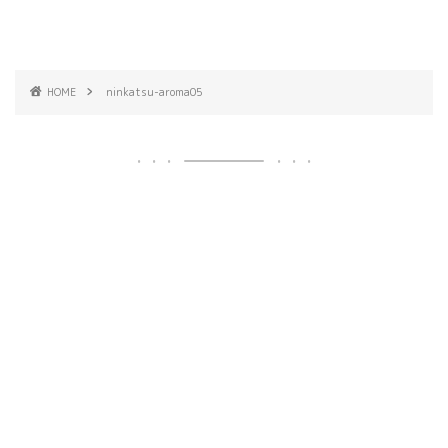
HOME
ninkatsu-aroma05