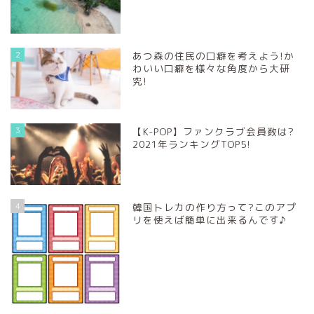
2
あつ森の住民の口癖を考えよう!か
わいい口癖を様々な角度から大研
究!
3
【K-POP】ファンクラブ会員数は?
2021年ランキングTOP5!
4
韓国トレカの作り方って?このアプ
リを使えば簡単に出来るんです♪