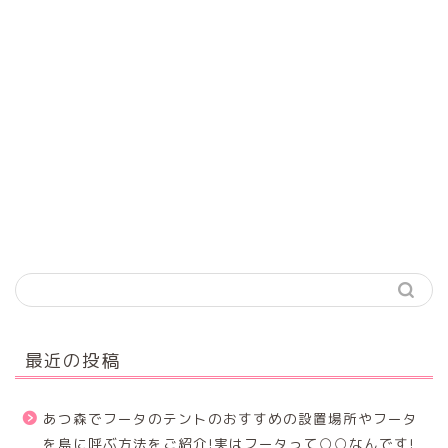
最近の投稿
あつ森でフータのテントのおすすめの設置場所やフータ
を島に呼ぶ方法をご紹介!実はフータって○○なんです!