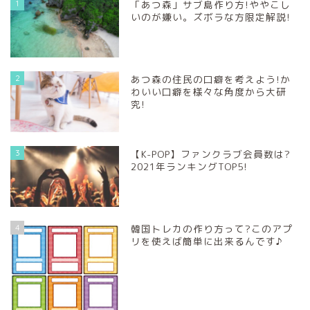
1
「あつ森」サブ島作り方!ややこし
いのが嫌い。ズボラな方限定解説!
2
あつ森の住民の口癖を考えよう!か
わいい口癖を様々な角度から大研
究!
3
【K-POP】ファンクラブ会員数は?
2021年ランキングTOP5!
4
韓国トレカの作り方って?このアプ
リを使えば簡単に出来るんです♪